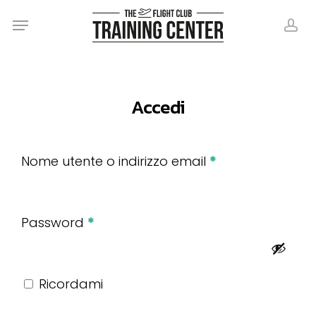
Skip
Menu
Menu
to
ac
main
content
Accedi
Richiesto
Nome utente o indirizzo email
*
Richiesto
Password
*
Ricordami